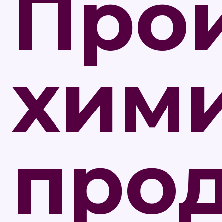
Про
хим
прод