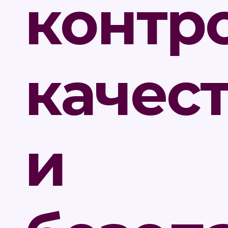
контр
качес
и