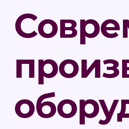
Совре
произ
обору